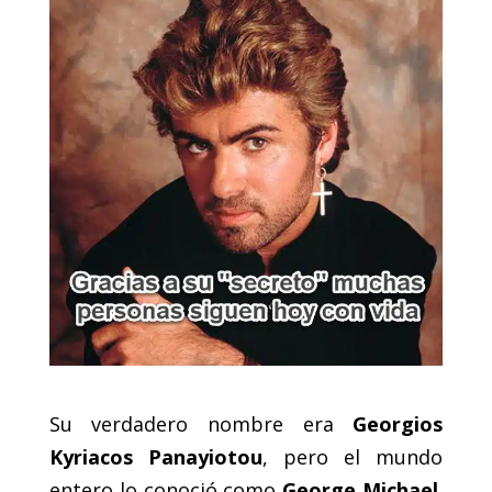
Su verdadero nombre era
Georgios
Kyriacos Panayiotou
, pero el mundo
entero lo conoció como
George Michael
.