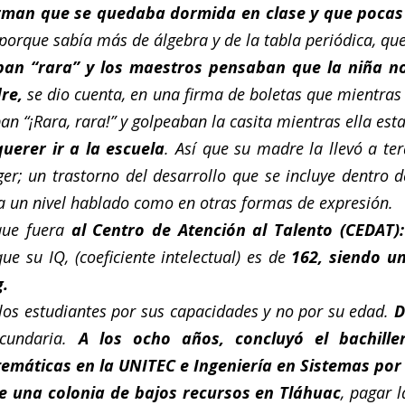
rman que se quedaba dormida en clase y que pocas 
orque sabía más de álgebra y de la tabla periódica, que
ban “rara” y los maestros pensaban que la niña n
dre,
se dio cuenta, en una firma de boletas que mientras
n “¡Rara, rara!” y golpeaban la casita mientras ella est
uerer ir a la escuela
. Así que su madre la llevó a ter
r; un trastorno del desarrollo que se incluye dentro d
o a un nivel hablado como en otras formas de expresión.
que fuera
al Centro de Atención al Talento (CEDAT):
ue su IQ, (coeficiente intelectual) es de
162, siendo u
g.
los estudiantes por sus capacidades y no por su edad.
D
ecundaria.
A los ocho años, concluyó el bachille
temáticas en la UNITEC e Ingeniería en Sistemas por
e una colonia de bajos recursos en Tláhuac
, pagar 