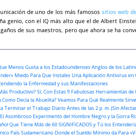
municación de uno de los más famosos
sitios web d
ña genio, con el IQ más alto que el de Albert Einste
egaños de sus maestros, pero que ahora se ha con
ue Menos Gusta a los Estadounidenses Anglos de los Latin
der» Miedo Para Que Instales Una Aplicación Antivirus en 
ntendiendo la Enfermedad y sus Manifestaciones
ás Productivo? Sí, Con Estas 9 Fabulosas Herramientas de Int
a Como Decía la Abuelita? Veamos Para Qué Realmente Sirv
a Terminar el Trabajo Diario Antes de las 2 p. m. (Sin Afecta
: El Asombroso Experimento del Hombre Negro y la Gorra R
añol Que Tiene Más de 60 SIGNIFICADOS y Tú los Entender
l Único País Sudamericano Donde el Sueldo Mínimo da Para 