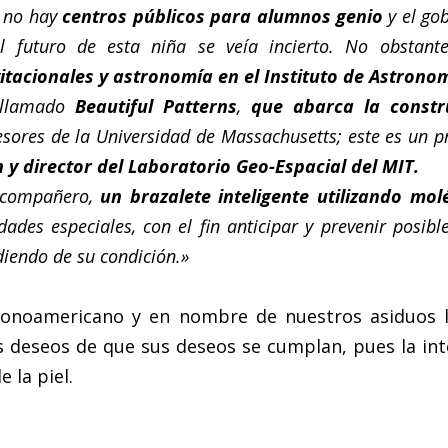
 no hay
centros públicos para alumnos genio
y el gob
el futuro de esta niña se veía incierto. No obstan
itacionales y astronomía en el Instituto de Astrono
 llamado
Beautiful Patterns
,
que abarca la constr
esores de la Universidad de Massachusetts; este es un p
n y director del Laboratorio Geo-Espacial del MIT.
n compañero,
un brazalete inteligente utilizando m
des especiales, con el fin anticipar y prevenir posible
iendo de su condición.»
tionoamericano y en nombre de nuestros asiduos l
es deseos de que sus deseos se cumplan, pues la inte
 la piel.