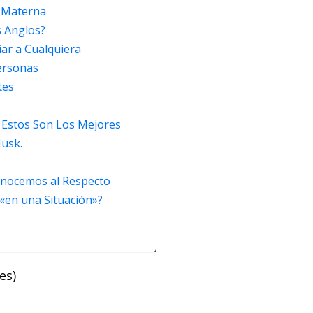
a Materna
s Anglos?
iar a Cualquiera
ersonas
tes
. Estos Son Los Mejores
usk.
onocemos al Respecto
 «en una Situación»?
es)