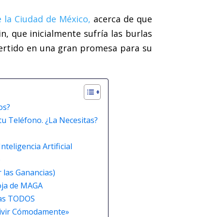
e la Ciudad de México,
acerca de que
in, que inicialmente sufría las burlas
vertido en una gran promesa para su
os?
tu Teléfono. ¿La Necesitas?
eligencia Artificial
e
r las Ganancias)
oja de MAGA
ías TODOS
«Vivir Cómodamente»