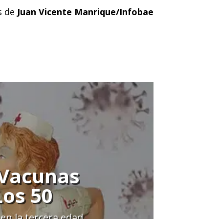
s de
Juan Vicente Manrique/Infobae
 Vacunas
Los 50
en la tercera edad