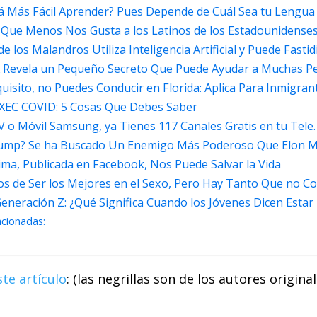
rá Más Fácil Aprender? Pues Depende de Cuál Sea tu Lengu
Que Menos Nos Gusta a los Latinos de los Estadounidense
e los Malandros Utiliza Inteligencia Artificial y Puede Fastid
A Revela un Pequeño Secreto Que Puede Ayudar a Muchas P
uisito, no Puedes Conducir en Florida: Aplica Para Inmigran
 XEC COVID: 5 Cosas Que Debes Saber
V o Móvil Samsung, ya Tienes 117 Canales Gratis en tu Tele
 Trump? Se ha Buscado Un Enemigo Más Poderoso Que Elon M
ima, Publicada en Facebook, Nos Puede Salvar la Vida
s de Ser los Mejores en el Sexo, Pero Hay Tanto Que no C
neración Z: ¿Qué Significa Cuando los Jóvenes Dicen Estar
acionadas:
ste artículo
: (las negrillas son de los autores original