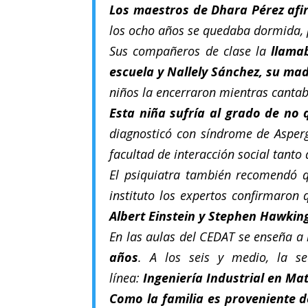
Los maestros de Dhara Pérez afi
los ocho años se quedaba dormida, p
Sus compañeros de clase la
llama
escuela y Nallely Sánchez, su ma
niños la encerraron mientras cantaba
Esta niña sufría al grado de no q
diagnosticó con síndrome de Asperge
facultad de interacción social tant
El psiquiatra también recomendó 
instituto los expertos confirmaron q
Albert Einstein y Stephen Hawkin
En las aulas del CEDAT se enseña a 
años
. A los seis y medio, la s
línea:
Ingeniería Industrial en Ma
Como la familia es proveniente d