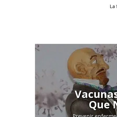
La 
Vacunas
Que N
Prevenir enfermed