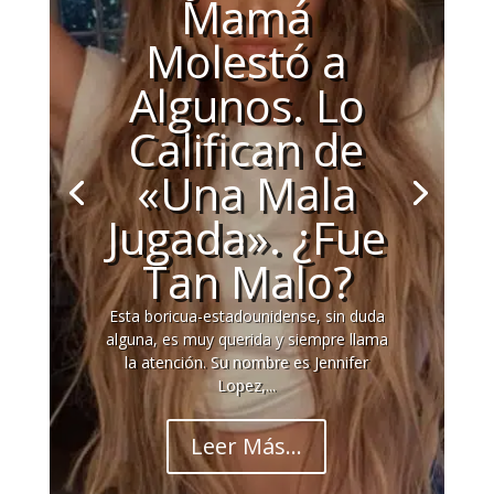
Mamá
Molestó a
Algunos. Lo
Califican de
«Una Mala
Jugada». ¿Fue
Tan Malo?
Esta boricua-estadounidense, sin duda
alguna, es muy querida y siempre llama
la atención. Su nombre es Jennifer
Lopez,...
Leer Más...