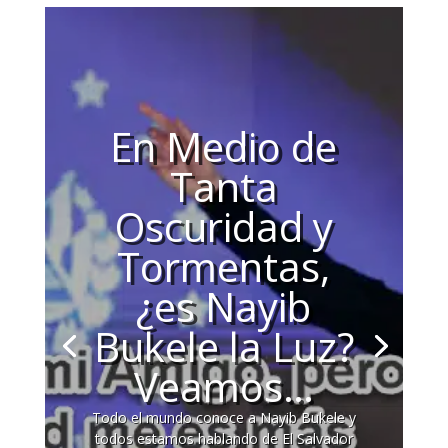
En Medio de
Tanta
Oscuridad y
Tormentas,
¿es Nayib
Bukele la Luz?
Veamos…
Todo el mundo conoce a Nayib Bukele y
todos estamos hablando de El Salvador