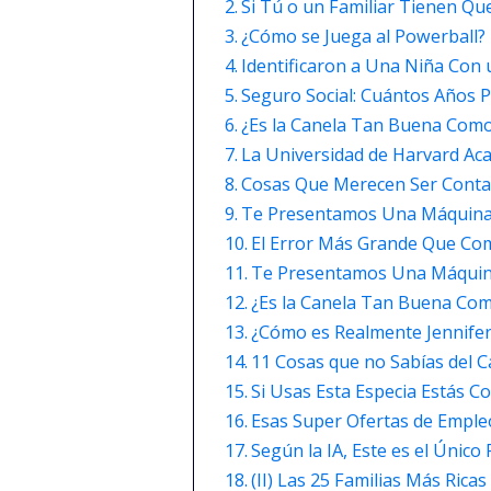
Si Tú o un Familiar Tienen Qu
¿Cómo se Juega al Powerball? 
Identificaron a Una Niña Con u
Seguro Social: Cuántos Años P
¿Es la Canela Tan Buena Como
La Universidad de Harvard Ac
Cosas Que Merecen Ser Contad
Te Presentamos Una Máquina d
El Error Más Grande Que Com
Te Presentamos Una Máquina 
¿Es la Canela Tan Buena Com
¿Cómo es Realmente Jennifer
11 Cosas que no Sabías del 
Si Usas Esta Especia Estás C
Esas Super Ofertas de Emple
Según la IA, Este es el Úni
(II) Las 25 Familias Más Ric