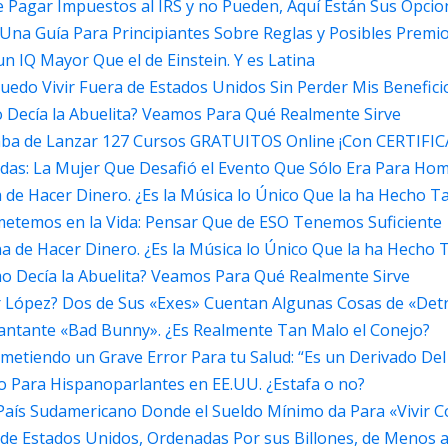
e Pagar Impuestos al IRS y no Pueden, Aquí Están Sus Opcio
Una Guía Para Principiantes Sobre Reglas y Posibles Premio
n IQ Mayor Que el de Einstein. Y es Latina
uedo Vivir Fuera de Estados Unidos Sin Perder Mis Benefici
 Decía la Abuelita? Veamos Para Qué Realmente Sirve
aba de Lanzar 127 Cursos GRATUITOS Online ¡Con CERTIFICA
as: La Mujer Que Desafió el Evento Que Sólo Era Para Ho
e Hacer Dinero. ¿Es la Música lo Único Que la ha Hecho Ta
etemos en la Vida: Pensar Que de ESO Tenemos Suficiente
de Hacer Dinero. ¿Es la Música lo Único Que la ha Hecho T
o Decía la Abuelita? Veamos Para Qué Realmente Sirve
 López? Dos de Sus «Exes» Cuentan Algunas Cosas de «Detr
Cantante «Bad Bunny». ¿Es Realmente Tan Malo el Conejo?
ometiendo un Grave Error Para tu Salud: “Es un Derivado Del
o Para Hispanoparlantes en EE.UU. ¿Estafa o no?
co País Sudamericano Donde el Sueldo Mínimo da Para «Vivi
as de Estados Unidos, Ordenadas Por sus Billones, de Menos 