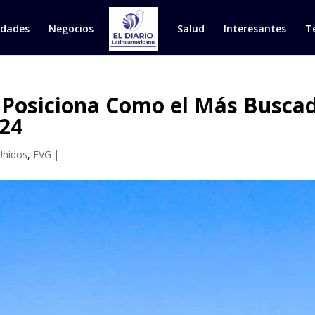
idades
Negocios
Salud
Interesantes
T
e Posiciona Como el Más Busc
024
Unidos
,
EVG
|