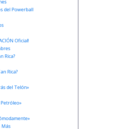
nes
s del Powerball
os
CIÓN Oficial!
mbres
n Rica?
an Rica?
ás del Telón»
 Petróleo»
r Cómodamente»
a Más