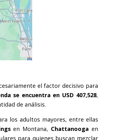
esariamente el factor decisivo para
ienda se encuentra en USD 407,528
,
idad de análisis.
ra los adultos mayores, entre ellas
lings
en Montana,
Chattanooga
en
lares para quienes buscan mezclar