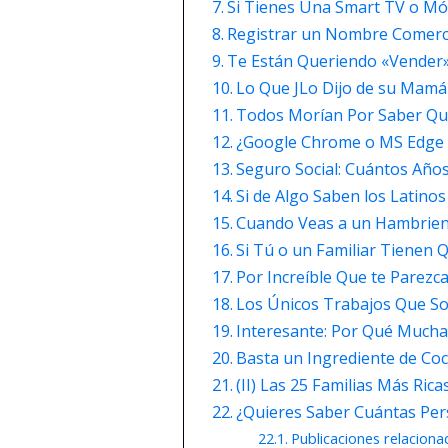
Si Tienes Una Smart TV o Móv
Registrar un Nombre Comerci
Te Están Queriendo «Vender» 
Lo Que JLo Dijo de su Mamá 
Todos Morían Por Saber Qué
¿Google Chrome o MS Edge P
Seguro Social: Cuántos Años
Si de Algo Saben los Latino
Cuando Veas a un Hambrient
Si Tú o un Familiar Tienen 
Por Increíble Que te Parezc
Los Únicos Trabajos Que Sobr
Interesante: Por Qué Mucha
Basta un Ingrediente de Coc
(II) Las 25 Familias Más Ri
¿Quieres Saber Cuántas Pe
Publicaciones relaciona