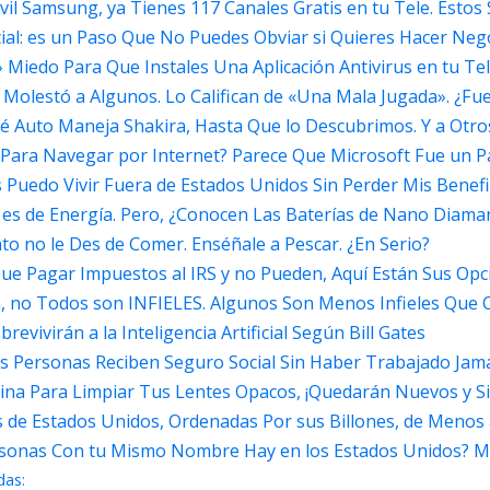
il Samsung, ya Tienes 117 Canales Gratis en tu Tele. Estos
al: es un Paso Que No Puedes Obviar si Quieres Hacer Neg
Miedo Para Que Instales Una Aplicación Antivirus en tu Tel
Molestó a Algunos. Lo Califican de «Una Mala Jugada». ¿Fu
 Auto Maneja Shakira, Hasta Que lo Descubrimos. Y a Otr
ara Navegar por Internet? Parece Que Microsoft Fue un P
 Puedo Vivir Fuera de Estados Unidos Sin Perder Mis Benefi
s es de Energía. Pero, ¿Conocen Las Baterías de Nano Diam
o no le Des de Comer. Enséñale a Pescar. ¿En Serio?
Que Pagar Impuestos al IRS y no Pueden, Aquí Están Sus Op
a, no Todos son INFIELES. Algunos Son Menos Infieles Que 
evivirán a la Inteligencia Artificial Según Bill Gates
s Personas Reciben Seguro Social Sin Haber Trabajado Jamá
ina Para Limpiar Tus Lentes Opacos, ¡Quedarán Nuevos y Si
cas de Estados Unidos, Ordenadas Por sus Billones, de Menos
rsonas Con tu Mismo Nombre Hay en los Estados Unidos? M
das: