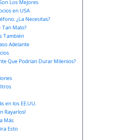
 Son Los Mejores
ocios en USA
éfono. ¿La Necesitas?
e Tan Malo?
os También
aso Adelante
cios
ante Que Podrían Durar Milenios?
ciones
Otros
s en los EE.UU.
n Rayarlos!
 a Más
ira Esto