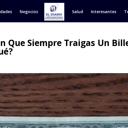
idades
Negocios
Salud
Interesantes
T
 Que Siempre Traigas Un Bille
ué?