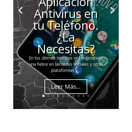
Aplicación
Antivirus en
tu Teléfono.
¿La
Necesitas?
En los últimos tiempos se ha desatado
una fiebre en las redes sociales y otras
plataformas y...
Leer Más...