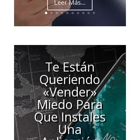
Leer Más...
Te Están
Queriendo
«Vender»
Miedo Para
Que Instales
Una