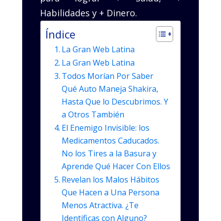
Habilidades y + Dinero.
Índice
La Gran Web Latina
La Gran Web Latina
Todos Morían Por Saber
Qué Auto Maneja Shakira,
Hasta Que lo Descubrimos. Y
a Otros También
El Enemigo Invisible: los
Medicamentos Caducados.
No los Tires a la Basura y
Aprende Qué Hacer Con Ellos
Revelan los Malos Hábitos
Que Hacen a Una Persona
Menos Atractiva. ¿Te
Identificas con Alguno?