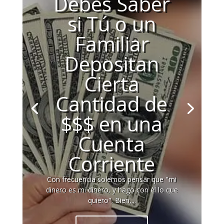
Debes Saber
si Tú o un
Familiar
Depositan
Cierta
Cantidad de
$$$ en una
Cuenta
Corriente
Con frecuencia solemos pensar que "mi
dinero es mi dinero, y hago con él lo que
quiero". Bien,...